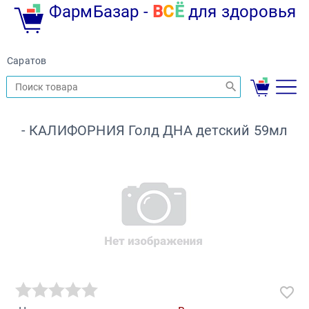
ФармБазар -
В
С
Ё
для здоровья
Саратов
- КАЛИФОРНИЯ Голд ДНА детский 59мл