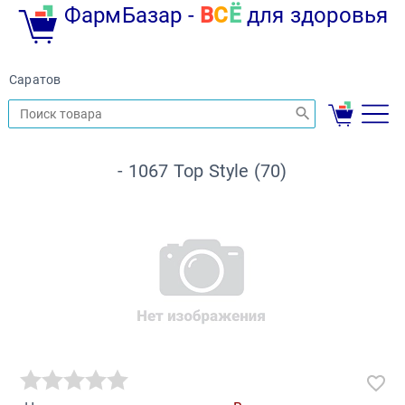
ФармБазар -
В
С
Ё
для здоровья
Саратов
- 1067 Top Style (70)