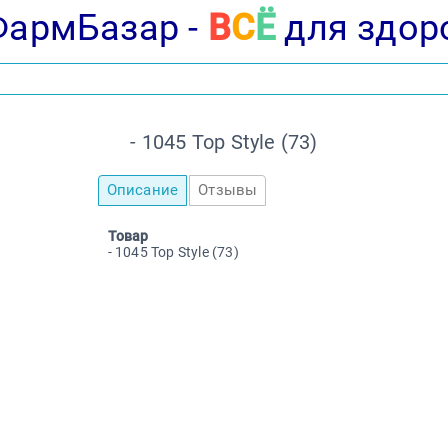
ФармБазар -
В
С
Ё
для здор
- 1045 Top Style (73)
Описание
Отзывы
Товар
- 1045 Top Style (73)