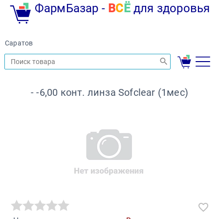
ФармБазар -
В
С
Ё
для здоровья
Саратов
- -6,00 конт. линза Sofclear (1мес)