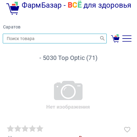
ФармБазар -
В
С
Ё
для здоровья
Саратов
- 5030 Top Optic (71)