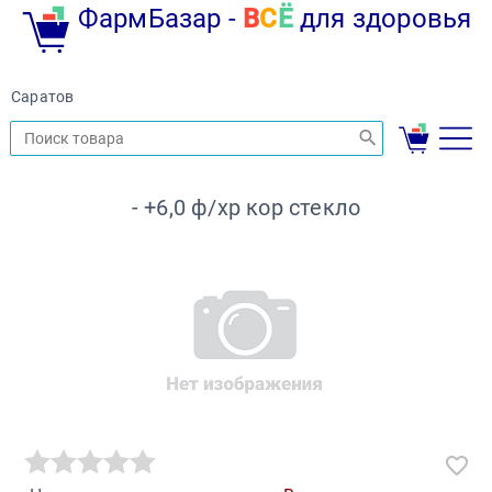
ФармБазар -
В
С
Ё
для здоровья
Саратов
- +6,0 ф/хр кор стекло