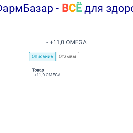
ФармБазар -
В
С
Ё
для здор
- +11,0 OMEGA
Описание
Отзывы
Товар
- +11,0 OMEGA