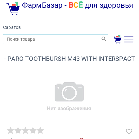
ФармБазар -
В
С
Ё
для здоровья
Саратов
- PARO TOOTHBURSH M43 WITH INTERSPACT