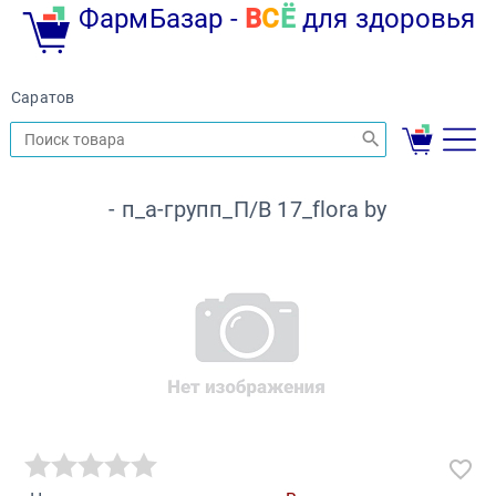
ФармБазар -
В
С
Ё
для здоровья
Саратов
- п_а-групп_П/В 17_flora by