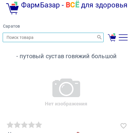
ФармБазар -
В
С
Ё
для здоровья
Саратов
- путовый сустав говяжий большой