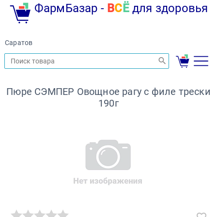
ФармБазар -
В
С
Ё
для здоровья
Саратов
Пюре СЭМПЕР Овощное рагу с филе трески
190г