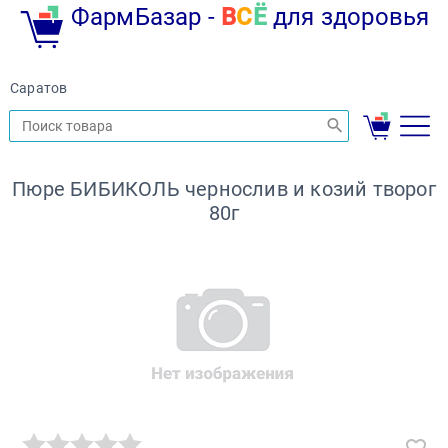
ФармБазар -
В
С
Ё
для здоровья
Саратов
Пюре БИБИКОЛЬ чернослив и козий творог
80г