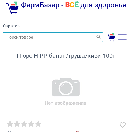
ФармБазар -
В
С
Ё
для здоровья
Саратов
Пюре HIPP банан/груша/киви 100г