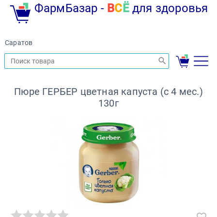
ФармБазар -
В
С
Ё
для здоровья
Саратов
Пюре ГЕРБЕР цветная капуста (с 4 мес.)
130г