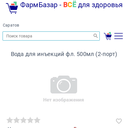
ФармБазар -
В
С
Ё
для здоровья
Саратов
Вода для инъекций фл. 500мл (2-порт)