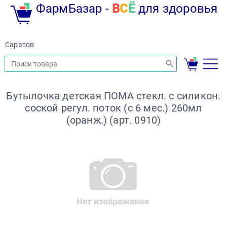
ФармБазар -
В
С
Ё
для здоровья
Саратов
Бутылочка детская ПОМА стекл. с силикон.
соской регул. поток (с 6 мес.) 260мл
(оранж.) (арт. 0910)