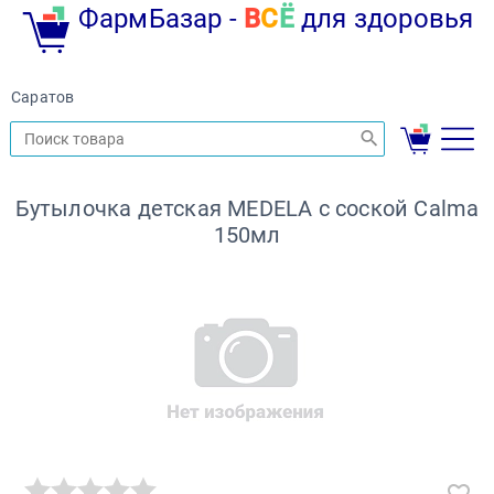
ФармБазар -
В
С
Ё
для здоровья
Саратов
Бутылочка детская MEDELA с соской Calma
150мл