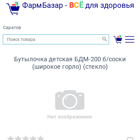
ФармБазар -
В
С
Ё
для здоровья
Саратов
Бутылочка детская БДМ-200 б/соски
(широкое горло) (стекло)