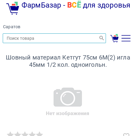
ФармБазар -
В
С
Ё
для здоровья
Саратов
Шовный материал Кетгут 75см 6М(2) игла
45мм 1/2 кол. одноигольн.