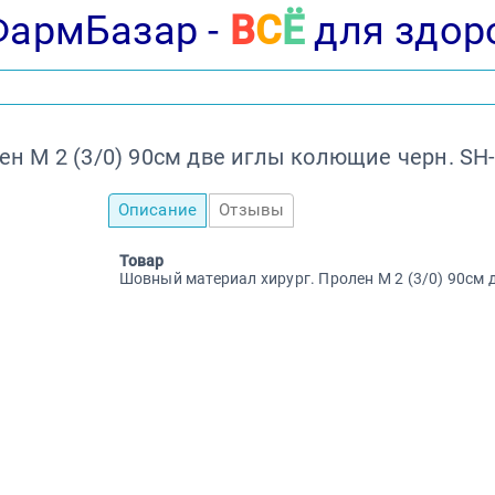
ФармБазар -
В
С
Ё
для здор
н М 2 (3/0) 90см две иглы колющие черн. SH-1
Описание
Отзывы
Товар
Шовный материал хирург. Пролен М 2 (3/0) 90см д